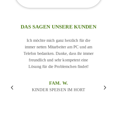
DAS SAGEN UNSERE KUNDEN
Ich möchte mich ganz herzlich für die
Das A
immer netten Mitarbeiter am PC und am
Fabrik
Telefon bedanken. Danke, dass ihr immer
gelunge
freundlich und sehr kompetent eine
einladend.
Lösung für die Problemchen findet!
Traditi
angebote
sind abwe
FAM. W.
Bei sch
KINDER SPEISEN IM HORT
schön
Erzgeb