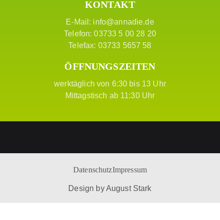
KONTAKT
E-Mail:
info@annadie.de
Telefon: 03733 5 00 28 20
Telefax: 03733 5657 58
ÖFFNUNGSZEITEN
werktäglich von 6:30 bis 13 Uhr
Mittagstisch ab 11:30 Uhr
Datenschutz
Impressum
Design by
August Stark