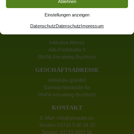
Ablehnen
Einstellungen anzeigen
Datenschutz
Datenschutz
Impressum
ADRESSE MENSA
Inklusive Mensa
Alte Poststraße 5
09456 Annaberg-Buchholz
GESCHÄFTSADRESSE
ANNAdie gGmbH
Damaschkestraße 6a
09456 Annaberg-Buchholz
KONTAKT
E-Mail:
info@annadie.de
Telefon: 03733 5 00 28 20
Telefax: 03733 5657 58