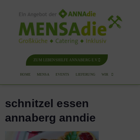
ZUM LEBENSHILFE ANNABERG E.V.
Start
Mensa
schnitzel essen annaberg anndie
HOME
MENSA
EVENTS
LIEFERUNG
WIR
schnitzel essen
annaberg anndie