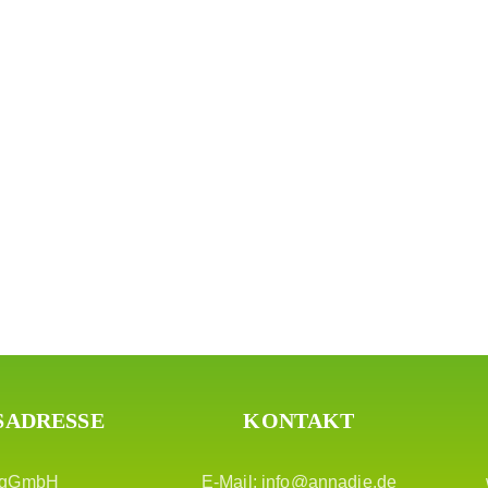
SADRESSE
KONTAKT
 gGmbH
E-Mail:
info@annadie.de