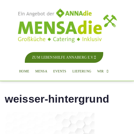
ZUM LEBENSHILFE ANNABERG E.V.
Start
weisser-hintergrund
HOME
MENSA
EVENTS
LIEFERUNG
WIR
weisser-hintergrund